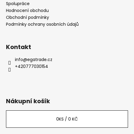
Spolupráce
r
Hodnocení obchodu
v
Obchodní podmínky
k
Podmínky ochrany osobních údajů
y
v
ý
p
Kontakt
i
s
info
@
egatrade.cz
u
+420777030154
Nákupní košík
0
KS /
0 KČ