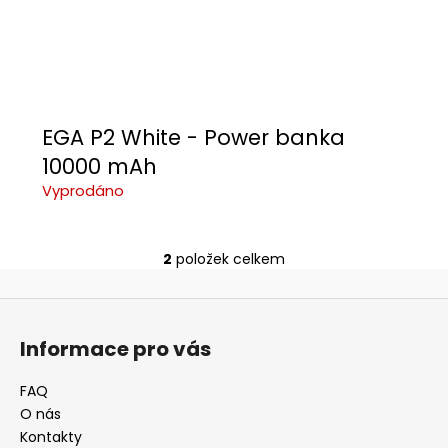
EGA P2 White - Power banka
10000 mAh
Vyprodáno
2
položek celkem
O
v
Z
l
á
á
Informace pro vás
d
p
a
a
FAQ
c
t
O nás
í
í
Kontakty
p