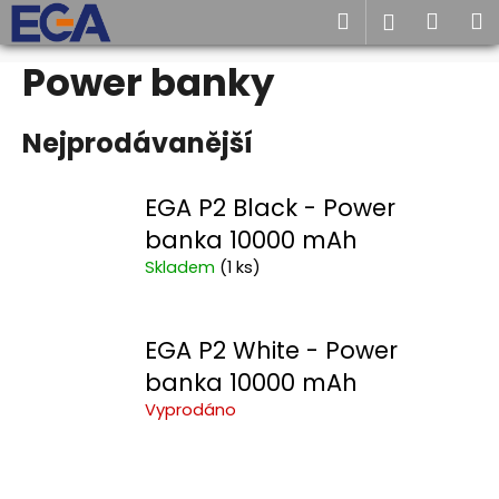
K
Hledat
Náku
M
Přihlášen
o
Zpět
Zpět
košík
š
Power banky
Přejít
na
í
obsah
C
k
Nejprodávanější
o
p
o
EGA P2 Black - Power
t
banka 10000 mAh
ř
Skladem
(1 ks)
e
b
EGA P2 White - Power
u
j
banka 10000 mAh
e
Vyprodáno
t
e
n