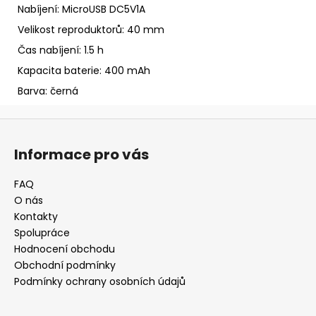
Nabíjení: MicroUSB DC5V1A
Velikost reproduktorů: 40 mm
Čas nabíjení: 1.5 h
Kapacita baterie: 400 mAh
Barva: černá
Z
á
Informace pro vás
p
a
FAQ
t
O nás
í
Kontakty
Spolupráce
Hodnocení obchodu
Obchodní podmínky
Podmínky ochrany osobních údajů