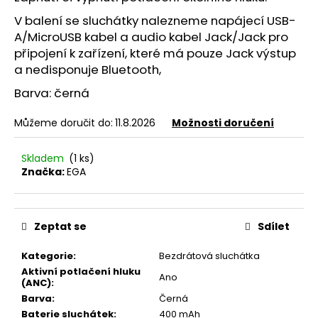
č
u
V balení se sluchátky nalezneme napájecí USB-
j
A/MicroUSB kabel a audio kabel Jack/Jack pro
e
připojení k zařízení, které má pouze Jack výstup
m
a nedisponuje Bluetooth,
e
Barva: černá
EGA
Můžeme doručit do:
11.8.2026
Možnosti doručení
C65
NAPÁJECÍ
ADAPTÉR
Skladem
(1 ks)
1X
Značka:
EGA
USB-
A
+
1X
Zeptat se
Sdílet
USB-
C
-
Kategorie
:
Bezdrátová sluchátka
65W,
Aktivní potlačení hluku
Ano
BÍLÝ
(ANC)
:
Barva
:
Černá
Baterie sluchátek
:
400 mAh