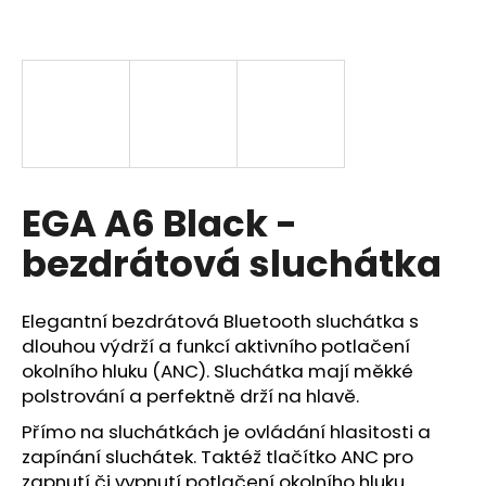
a
j
í
t
?
EGA A6 Black -
bezdrátová sluchátka
HLEDAT
Elegantní bezdrátová Bluetooth sluchátka s
D
dlouhou výdrží a funkcí aktivního potlačení
o
okolního hluku (ANC). Sluchátka mají měkké
p
polstrování a perfektně drží na hlavě.
o
Přímo na sluchátkách je ovládání hlasitosti a
r
zapínání sluchátek. Taktéž tlačítko ANC pro
u
zapnutí či vypnutí potlačení okolního hluku.