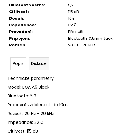
Bluetooth verze
:
5,2
Citlivost
:
115 dB
Dosah
:
10m
Impedance
:
32 Ω
Provedení
:
Přes uši
Připojení
:
Bluetooth, 3,5mm Jack
Rozsah
:
20 Hz - 20 kHz
Popis
Diskuze
Technické parametry:
Model: EGA A6 Black
Bluetooth: 5.2
Pracovní vzdálenost: do 10m
Rozsah: 20 Hz - 20 kHz
Impedance: 32 Ω
Citlivost: 115 dB