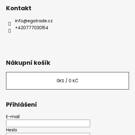
Kontakt
info
@
egatrade.cz
+420777030154
Nákupní košík
0
KS /
0 KČ
Přihlášení
E-mail
Heslo